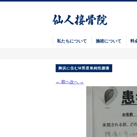
私たちについて
施術について
料
舞浜に住むM男君単純性腰痛
← 前へ
次へ →