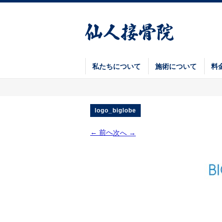
私たちについて
施術について
料
logo_biglobe
← 前へ
次へ →