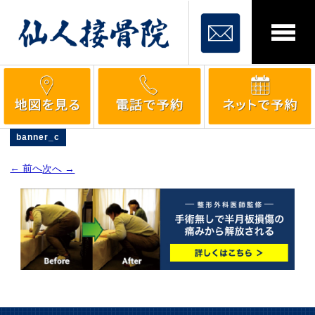
banner_c
← 前へ
次へ →