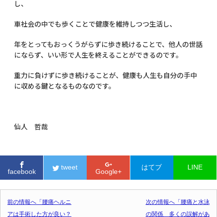
し、
車社会の中でも歩くことで健康を維持しつつ生活し、
年をとってもおっくうがらずに歩き続けることで、他人の世話
にならず、いい形で人生を終えることができるのです。
重力に負けずに歩き続けることが、健康も人生も自分の手中
に収める鍵となるものなのです。
仙人 哲哉
tweet
はてブ
LINE
facebook
Google+
投稿ナビゲーション
前の情報へ「腰痛ヘルニ
次の情報へ「腰痛と水泳
アは手術した方が良い？
の関係 多くの誤解があ