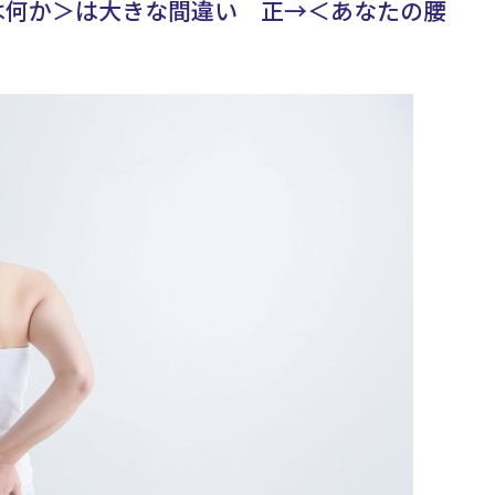
は何か＞は大きな間違い 正→＜あなたの腰