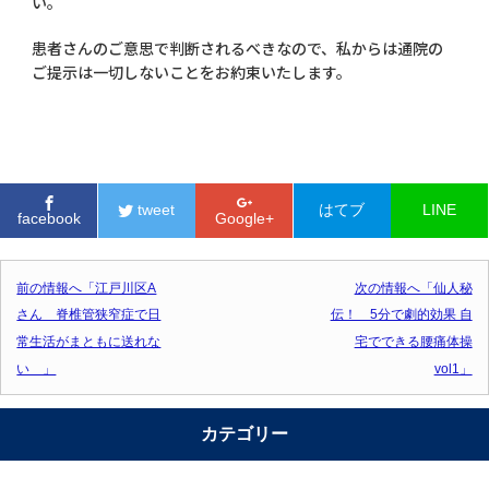
い。
患者さんのご意思で判断されるべきなので、私からは通院の
ご提示は一切しないことをお約束いたします。
tweet
はてブ
LINE
facebook
Google+
投稿ナビゲーション
前の情報へ「江戸川区A
次の情報へ「仙人秘
さん 脊椎管狭窄症で日
伝！ 5分で劇的効果 自
常生活がまともに送れな
宅でできる腰痛体操
い 」
vol1」
カテゴリー