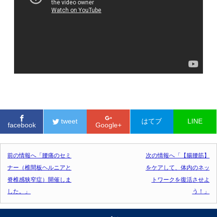
tweet
はてブ
LINE
facebook
Google+
投稿ナビゲーション
前の情報へ「腰痛のセミ
次の情報へ「【腸腰筋】
ナー（椎間板ヘルニアと
をケアして、体内のネッ
脊椎感狭窄症）開催しま
トワークを復活させよ
した。」
う！」