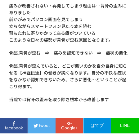
痛みが改善されない・再発してしまう理由は…背骨の歪みに
ありました
前かがみでパソコン画面を見てしまう
立ちながらスマートフォン見たり本を読む
背もたれに寄りかかって座る癖がついている
このような日々の姿勢が背骨が歪む原因となります。
骨盤.背骨が歪む ⇒ 痛みを認知できない ⇒ 症状の悪化
骨盤.背骨が歪んでいると、どこが悪いのかを自分自身に知ら
せる【神経伝達】の働きが鈍くなります。自分の不快な症状
をなかなか認知できないため、さらに悪化…ということが起
こり得ます。
当院では背骨の歪みを取り除き根本から改善します
tweet
はてブ
LINE
facebook
Google+