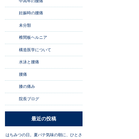
中高年の腰痛
妊娠時の腰痛
未分類
椎間板ヘルニア
構造医学について
水泳と腰痛
腰痛
膝の痛み
院長ブログ
最近の投稿
はちみつの日。夏バテ気味の朝に、ひとさ