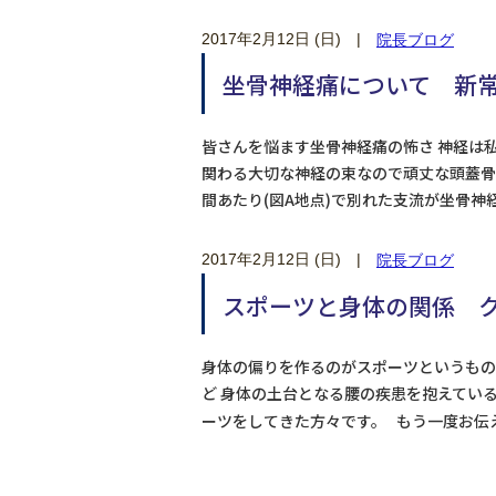
2017年2月12日 (日)
|
院長ブログ
坐骨神経痛について 新
皆さんを悩ます坐骨神経痛の怖さ 神経は
関わる大切な神経の束なので頑丈な頭蓋骨
間あたり(図A地点)で別れた支流が坐骨
2017年2月12日 (日)
|
院長ブログ
スポーツと身体の関係 ク
身体の偏りを作るのがスポーツというもの
ど 身体の土台となる腰の疾患を抱えてい
ーツをしてきた方々です。 もう一度お伝