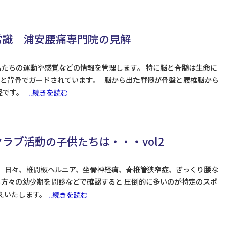
常識 浦安腰痛専門院の見解
私たちの運動や感覚などの情報を管理します。 特に脳と脊髄は生命に
と背骨でガードされています。 脳から出た脊髄が骨盤と腰椎脳から
神経です。
..続きを読む
ラブ活動の子供たちは・・・vol2
 日々、椎間板ヘルニア、坐骨神経痛、脊椎管狭窄症、ぎっくり腰な
る方々の幼少期を問診などで確認すると 圧倒的に多いのが特定のスポ
えいたします。
..続きを読む